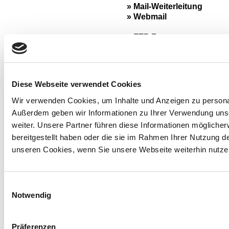
» Mail-Weiterleitung
» Webmail
» FTP Zugang
» FTP-Konten Verwaltung
» PHP, CGI
» Webseitenstatistik
» bei einer Mindestvertragslaufzeit von 6 Monaten beträ
» bei einer Mindestvertragslaufzeit von 12 Monaten betr
Diese Webseite verwendet Cookies
» Werbefrei
» Anleitungen zu den einzelnen Optionen finden Sie im
» Streamcaster.de stellt die Lizenzen (Gema und GVL)
Wir verwenden Cookies, um Inhalte und Anzeigen zu personali
» Traffic
Außerdem geben wir Informationen zu Ihrer Verwendung uns
STARTSEITE
|
AGB
|
WIDERRUFSRECHT
|
DATENSCHUT
» Support
weiter. Unsere Partner führen diese Informationen mögliche
bereitgestellt haben oder die sie im Rahmen Ihrer Nutzung 
unseren Cookies, wenn Sie unsere Webseite weiterhin nutze
Gem. § 19 UStG (Kleinunternehmerreg
Einwilligungsauswahl
Die Seite wurde aufg
Notwendig
Präferenzen