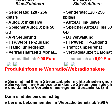
Slots/Zuhörern
Slots/Zuhörern
» Senderate: 128 - 256
» Senderate: 128 - 256
kbits/s
kbits/s
» AutoDJ: inklusive
» AutoDJ: inklusive
» Speicher AutoDJ: bis 50
» Speicher AutoDJ: bis 50
GB
GB
» API Steuerung
» DJ Verwaltung
» FTP/WebFTP-Zugang
» FTP/WebFTP-Zugang
» Traffic: unbegrenzt
» Traffic: unbegrenzt
» Vertragslaufzeit 1 Monat...
» Vertragslaufzeit 1 Monat.
monatlich ab
9,90 Euro
monatlich ab
9,90 Eur
Produktinfoseite Webradio/Webradiopakete
» Sie sind mit Ihrem Streamanbieter nicht zufrieden un
» Sie wollen Ihre Radioseite inklusive Stream beim glei
» und damit die Vorteile eines eigenen Streamlinks (z.B.
Dann sind Sie bei uns richtig!
» bei uns bekommen Sie Ihr Webradio bereits ab 9,90 €