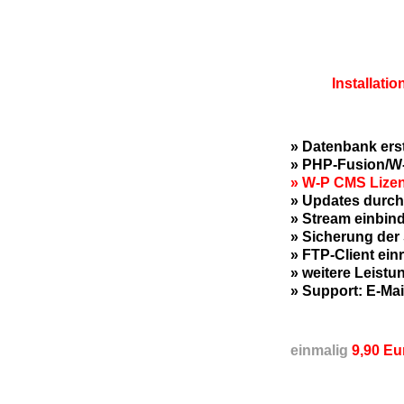
Installati
» Datenbank erst
» PHP-Fusion/W-
» W-P CMS Lizen
» Updates durch
» Stream einbin
» Sicherung der 
» FTP-Client ein
» weitere Leistu
» Support: E-Mai
einmalig
9,90 Eu