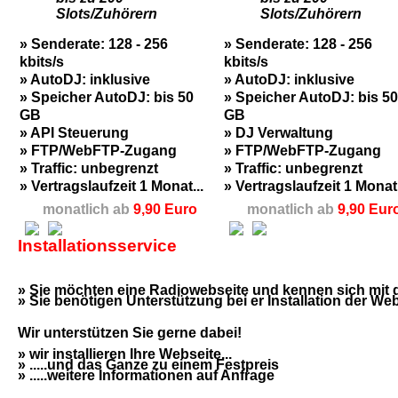
Slots/Zuhörern
Slots/Zuhörern
» Senderate: 128 - 256
» Senderate: 128 - 256
kbits/s
kbits/s
» AutoDJ: inklusive
» AutoDJ: inklusive
» Speicher AutoDJ: bis 50
» Speicher AutoDJ: bis 50
GB
GB
» API Steuerung
» DJ Verwaltung
» FTP/WebFTP-Zugang
» FTP/WebFTP-Zugang
» Traffic: unbegrenzt
» Traffic: unbegrenzt
» Vertragslaufzeit 1 Monat...
» Vertragslaufzeit 1 Monat.
monatlich ab
9,90 Euro
monatlich ab
9,90 Eur
Installationsservice
» Sie möchten eine Radiowebseite und kennen sich mit de
» Sie benötigen Unterstützung bei er Installation der Webs
Wir unterstützen Sie gerne dabei!
» wir installieren Ihre Webseite...
» .....und das Ganze zu einem Festpreis
» .....weitere Informationen auf Anfrage